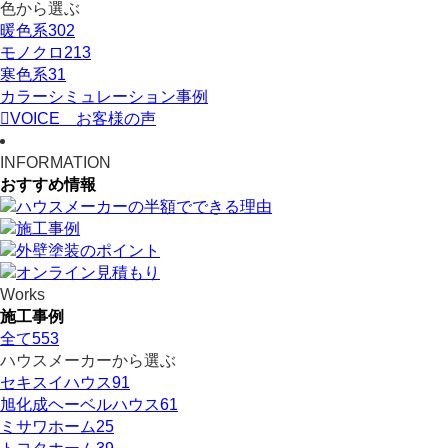
色から選ぶ
暖色系
302
モノクロ
213
寒色系
31
カラーシミュレーション事例
VOICE
お客様の声
INFORMATION
おすすめ情報
Works
施工事例
全て
553
ハウスメーカーから選ぶ
セキスイハウス
91
旭化成ヘーベルハウス
61
ミサワホーム
25