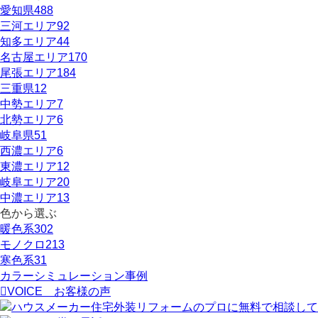
愛知県
488
三河エリア
92
知多エリア
44
名古屋エリア
170
尾張エリア
184
三重県
12
中勢エリア
7
北勢エリア
6
岐阜県
51
西濃エリア
6
東濃エリア
12
岐阜エリア
20
中濃エリア
13
色から選ぶ
暖色系
302
モノクロ
213
寒色系
31
カラーシミュレーション事例
VOICE
お客様の声