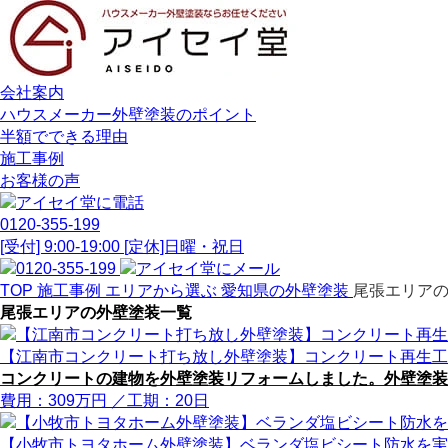
会社案内
ハウスメーカー外壁塗装のポイント
半額でできる理由
施工事例
お客様の声
0120-355-199
[受付] 9:00-19:00 [定休]日曜・祝日
TOP
施工事例
エリアから選ぶ
愛知県の外壁塗装
尾張エリア
尾張エリアの外壁塗装一覧
【江南市コンクリート打ち放し外壁塗装】コンクリート再生工
コンクリートの建物を外壁塗装リフォームしました。外壁塗装
費用：
309
万円
／工期：20日
【小牧市トヨタホーム外壁塗装】ベランダ塩ビシート防水を実