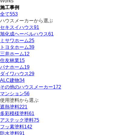
Works
施工事例
全て
553
ハウスメーカーから選ぶ
セキスイハウス
91
旭化成ヘーベルハウス
61
ミサワホーム
25
トヨタホーム
39
三井ホーム
12
住友林業
15
パナホーム
19
ダイワハウス
29
ALC建物
34
その他のハウスメーカー
172
マンション
56
使用塗料から選ぶ
遮熱塗料
221
多彩模様塗料
61
アステック塗料
75
フッ素塗料
142
防水塗料
91