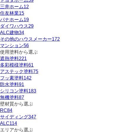
トヨタホーム
39
三井ホーム
12
住友林業
15
パナホーム
19
ダイワハウス
29
ALC建物
34
その他のハウスメーカー
172
マンション
56
使用塗料から選ぶ
遮熱塗料
221
多彩模様塗料
61
アステック塗料
75
フッ素塗料
142
防水塗料
91
シリコン塗料
183
無機塗料
87
壁材質から選ぶ
RC
84
サイディング
347
ALC
114
エリアから選ぶ