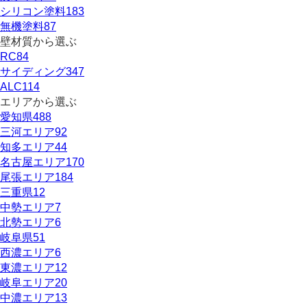
シリコン塗料
183
無機塗料
87
壁材質から選ぶ
RC
84
サイディング
347
ALC
114
エリアから選ぶ
愛知県
488
三河エリア
92
知多エリア
44
名古屋エリア
170
尾張エリア
184
三重県
12
中勢エリア
7
北勢エリア
6
岐阜県
51
西濃エリア
6
東濃エリア
12
岐阜エリア
20
中濃エリア
13