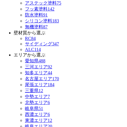
アステック塗料
75
フッ素塗料
142
防水塗料
91
シリコン塗料
183
無機塗料
87
壁材質から選ぶ
RC
84
サイディング
347
ALC
114
エリアから選ぶ
愛知県
488
三河エリア
92
知多エリア
44
名古屋エリア
170
尾張エリア
184
三重県
12
中勢エリア
7
北勢エリア
6
岐阜県
51
西濃エリア
6
東濃エリア
12
岐阜エリア
20