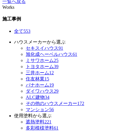
一覧へ戻る
Works
施工事例
全て
553
ハウスメーカーから選ぶ
セキスイハウス
91
旭化成ヘーベルハウス
61
ミサワホーム
25
トヨタホーム
39
三井ホーム
12
住友林業
15
パナホーム
19
ダイワハウス
29
ALC建物
34
その他のハウスメーカー
172
マンション
56
使用塗料から選ぶ
遮熱塗料
221
多彩模様塗料
61