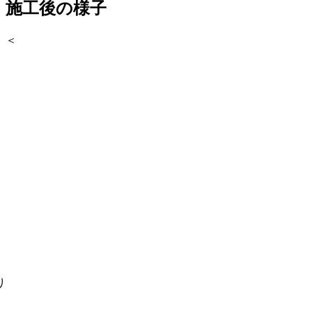
施工後の様子
＜
り