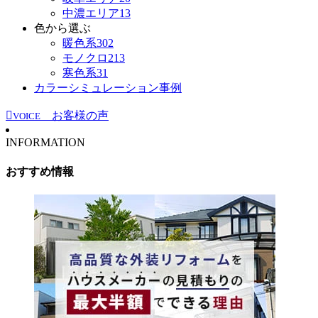
中濃エリア
13
色から選ぶ
暖色系
302
モノクロ
213
寒色系
31
カラーシミュレーション事例
お客様の声
VOICE
INFORMATION
おすすめ情報