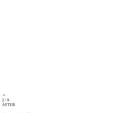
＞
2
/
9
AFTER