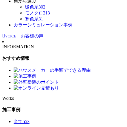
色から選ぶ
暖色系
302
モノクロ
213
寒色系
31
カラーシミュレーション事例
お客様の声
VOICE
INFORMATION
おすすめ情報
Works
施工事例
全て
553