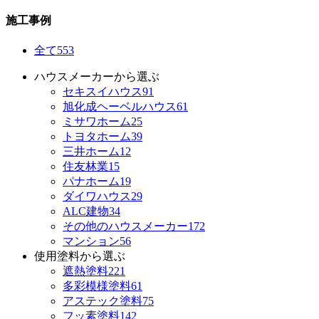
施工事例
全て
553
ハウスメーカーから選ぶ
セキスイハウス
91
旭化成ヘーベルハウス
61
ミサワホーム
25
トヨタホーム
39
三井ホーム
12
住友林業
15
パナホーム
19
ダイワハウス
29
ALC建物
34
その他のハウスメーカー
172
マンション
56
使用塗料から選ぶ
遮熱塗料
221
多彩模様塗料
61
アステック塗料
75
フッ素塗料
142