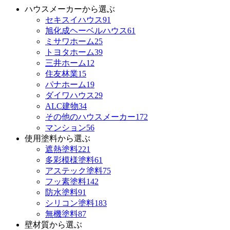
ハウスメーカーから選ぶ
セキスイハウス
91
旭化成ヘーベルハウス
61
ミサワホーム
25
トヨタホーム
39
三井ホーム
12
住友林業
15
パナホーム
19
ダイワハウス
29
ALC建物
34
その他のハウスメーカー
172
マンション
56
使用塗料から選ぶ
遮熱塗料
221
多彩模様塗料
61
アステック塗料
75
フッ素塗料
142
防水塗料
91
シリコン塗料
183
無機塗料
87
壁材質から選ぶ