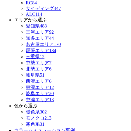
RC
84
サイディング
347
ALC
114
エリアから選ぶ
愛知県
488
三河エリア
92
知多エリア
44
名古屋エリア
170
尾張エリア
184
三重県
12
中勢エリア
7
北勢エリア
6
岐阜県
51
西濃エリア
6
東濃エリア
12
岐阜エリア
20
中濃エリア
13
色から選ぶ
暖色系
302
モノクロ
213
寒色系
31
カラーシミュレーション事例