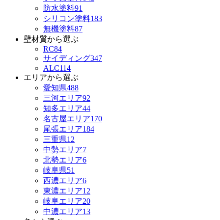
防水塗料
91
シリコン塗料
183
無機塗料
87
壁材質から選ぶ
RC
84
サイディング
347
ALC
114
エリアから選ぶ
愛知県
488
三河エリア
92
知多エリア
44
名古屋エリア
170
尾張エリア
184
三重県
12
中勢エリア
7
北勢エリア
6
岐阜県
51
西濃エリア
6
東濃エリア
12
岐阜エリア
20
中濃エリア
13