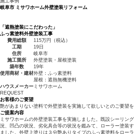
施工事例
岐阜市 ミサワホーム外壁塗装リフォーム
「遮熱塗装にこだわった」
ふっ素塗料外壁塗装工事
費用総額
115万円（税込）
工期
19日
住所
岐阜市
施工箇所
外壁塗装・屋根塗装
築年数
19年
使用商材・建材
外壁：ふっ素塗料
屋根：遮熱無機塗料
ハウスメーカー
ミサワホーム
REQUEST
お客様のご要望
艶があまりない塗料で外壁塗装を実施して欲しいとのご要望を
ご提案内容
ミサワホームの外壁塗装工事を実施しました。既設シーリング
況、凹凸の状況、劣化具合等の状況を鑑みて、ローラー塗装す
ました。外壁上塗りは３分艶ありタイプのふっ素塗料をロー