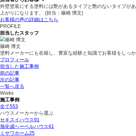
外壁塗装にする塗料には艶があるタイプと艶のないタイプがあ
上がりになります。 (担当：篠崎 博文)
お客様の声の詳細はこちら
PROFILE
担当したスタッフ
篠崎 博文
塗料メーカーにも在籍し、豊富な経験と知識でお客様をしっか
プロフィール
担当した施工事例
前の記事
次の記事
一覧へ戻る
Works
施工事例
全て
553
ハウスメーカーから選ぶ
セキスイハウス
91
旭化成ヘーベルハウス
61
ミサワホーム
25