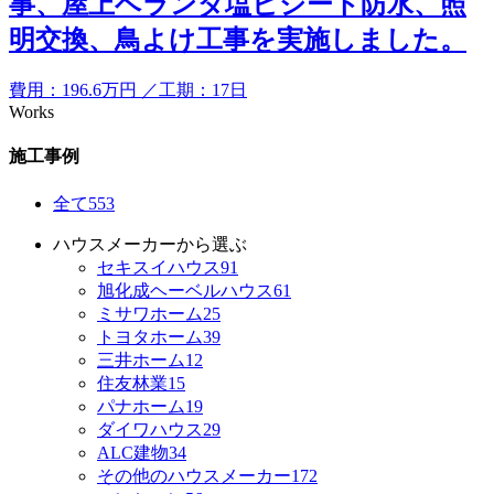
事、屋上ベランダ塩ビシート防水、照
明交換、鳥よけ工事を実施しました。
費用：
196.6
万円
／工期：17日
Works
施工事例
全て
553
ハウスメーカーから選ぶ
セキスイハウス
91
旭化成ヘーベルハウス
61
ミサワホーム
25
トヨタホーム
39
三井ホーム
12
住友林業
15
パナホーム
19
ダイワハウス
29
ALC建物
34
その他のハウスメーカー
172