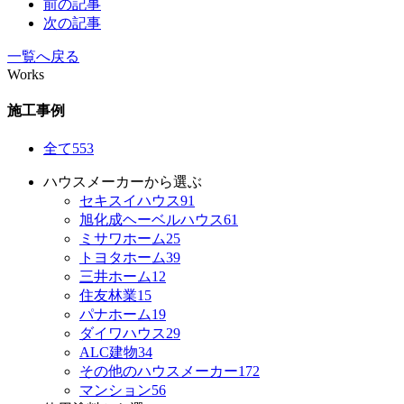
前の記事
次の記事
一覧へ戻る
Works
施工事例
全て
553
ハウスメーカーから選ぶ
セキスイハウス
91
旭化成ヘーベルハウス
61
ミサワホーム
25
トヨタホーム
39
三井ホーム
12
住友林業
15
パナホーム
19
ダイワハウス
29
ALC建物
34
その他のハウスメーカー
172
マンション
56