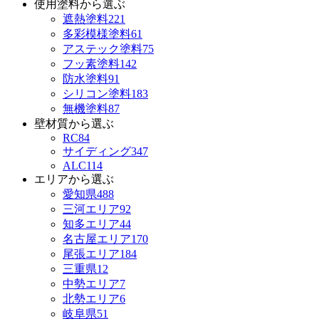
使用塗料から選ぶ
遮熱塗料
221
多彩模様塗料
61
アステック塗料
75
フッ素塗料
142
防水塗料
91
シリコン塗料
183
無機塗料
87
壁材質から選ぶ
RC
84
サイディング
347
ALC
114
エリアから選ぶ
愛知県
488
三河エリア
92
知多エリア
44
名古屋エリア
170
尾張エリア
184
三重県
12
中勢エリア
7
北勢エリア
6
岐阜県
51