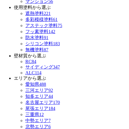
マンション
56
使用塗料から選ぶ
遮熱塗料
221
多彩模様塗料
61
アステック塗料
75
フッ素塗料
142
防水塗料
91
シリコン塗料
183
無機塗料
87
壁材質から選ぶ
RC
84
サイディング
347
ALC
114
エリアから選ぶ
愛知県
488
三河エリア
92
知多エリア
44
名古屋エリア
170
尾張エリア
184
三重県
12
中勢エリア
7
北勢エリア
6