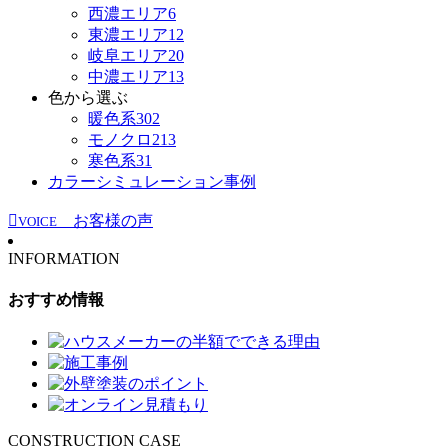
西濃エリア
6
東濃エリア
12
岐阜エリア
20
中濃エリア
13
色から選ぶ
暖色系
302
モノクロ
213
寒色系
31
カラーシミュレーション事例
お客様の声
VOICE
INFORMATION
おすすめ情報
CONSTRUCTION CASE