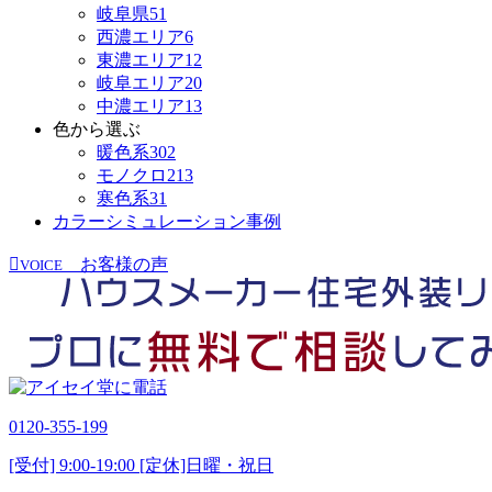
岐阜県
51
西濃エリア
6
東濃エリア
12
岐阜エリア
20
中濃エリア
13
色から選ぶ
暖色系
302
モノクロ
213
寒色系
31
カラーシミュレーション事例
お客様の声
VOICE
0120-355-199
[受付] 9:00-19:00 [定休]日曜・祝日