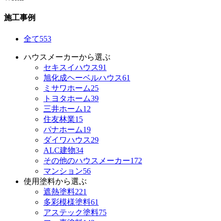
施工事例
全て
553
ハウスメーカーから選ぶ
セキスイハウス
91
旭化成ヘーベルハウス
61
ミサワホーム
25
トヨタホーム
39
三井ホーム
12
住友林業
15
パナホーム
19
ダイワハウス
29
ALC建物
34
その他のハウスメーカー
172
マンション
56
使用塗料から選ぶ
遮熱塗料
221
多彩模様塗料
61
アステック塗料
75