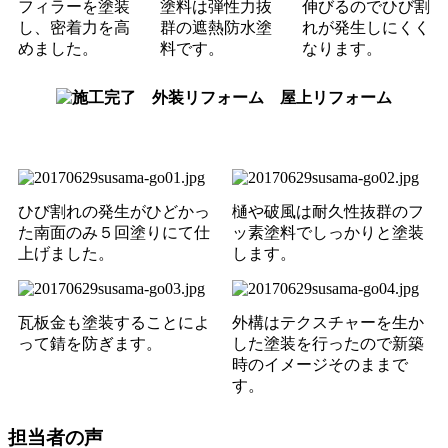
フィラーを塗装
塗料は弾性力抜
伸びるのでひび割
し、密着力を高
群の遮熱防水塗
れが発生しにくく
めました。
料です。
なります。
ひび割れの発生がひどかっ
樋や破風は耐久性抜群のフ
た南面のみ５回塗りにて仕
ッ素塗料でしっかりと塗装
上げました。
します。
瓦板金も塗装することによ
外構はテクスチャーを生か
って錆を防ぎます。
した塗装を行ったので新築
時のイメージそのままで
す。
担当者の声