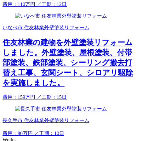
費用：
110
万円
／工期：12日
いなべ市 住友林業外壁塗装リフォーム
住友林業の建物を外壁塗装リフォーム
しました。外壁塗装、屋根塗装、付帯
部塗装、鉄部塗装、シーリング撤去打
替え工事、玄関シート、シロアリ駆除
を実施しました。
費用：
159
万円
／工期：15日
長久手市 住友林業外壁塗装リフォーム
費用：
80
万円
／工期：10日
Works