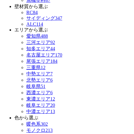
無機塗料
87
壁材質から選ぶ
RC
84
サイディング
347
ALC
114
エリアから選ぶ
愛知県
488
三河エリア
92
知多エリア
44
名古屋エリア
170
尾張エリア
184
三重県
12
中勢エリア
7
北勢エリア
6
岐阜県
51
西濃エリア
6
東濃エリア
12
岐阜エリア
20
中濃エリア
13
色から選ぶ
暖色系
302
モノクロ
213