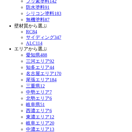
フッ素塗料
142
防水塗料
91
シリコン塗料
183
無機塗料
87
壁材質から選ぶ
RC
84
サイディング
347
ALC
114
エリアから選ぶ
愛知県
488
三河エリア
92
知多エリア
44
名古屋エリア
170
尾張エリア
184
三重県
12
中勢エリア
7
北勢エリア
6
岐阜県
51
西濃エリア
6
東濃エリア
12
岐阜エリア
20
中濃エリア
13