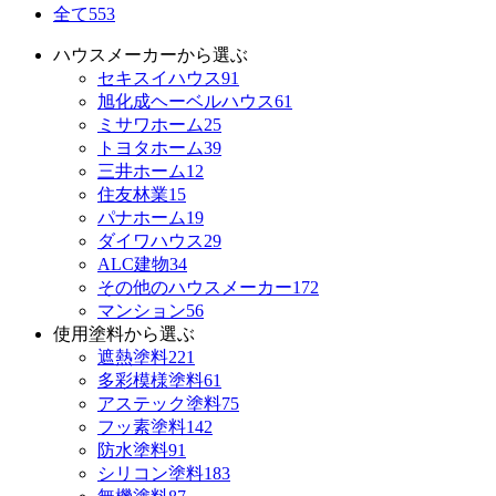
全て
553
ハウスメーカーから選ぶ
セキスイハウス
91
旭化成ヘーベルハウス
61
ミサワホーム
25
トヨタホーム
39
三井ホーム
12
住友林業
15
パナホーム
19
ダイワハウス
29
ALC建物
34
その他のハウスメーカー
172
マンション
56
使用塗料から選ぶ
遮熱塗料
221
多彩模様塗料
61
アステック塗料
75
フッ素塗料
142
防水塗料
91
シリコン塗料
183